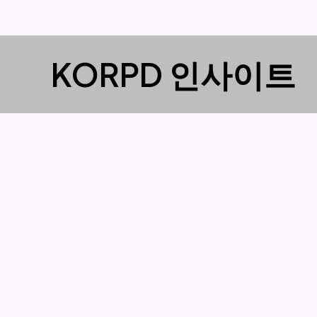
콘
KORPD 인사이트
텐
츠
로
건
너
뛰
기