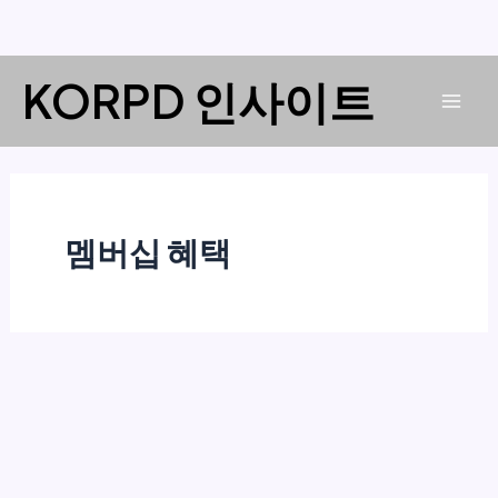
콘
KORPD 인사이트
텐
Mai
츠
로
Men
건
너
멤버십 혜택
뛰
기