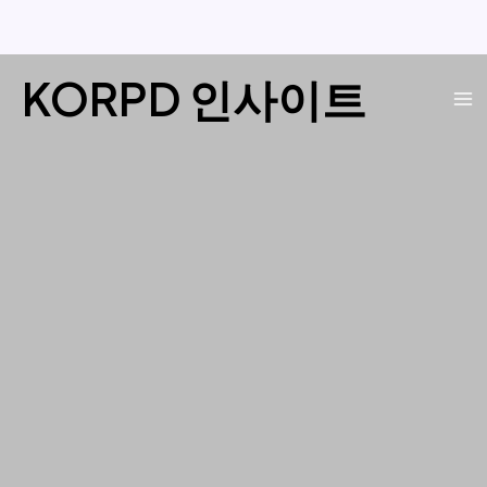
콘
KORPD 인사이트
텐
Ma
츠
로
Me
건
너
뛰
기