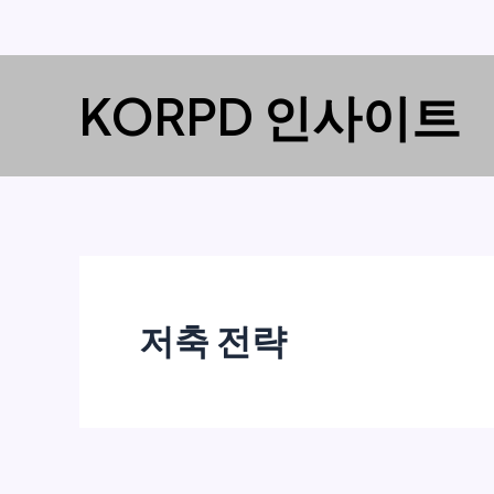
콘
KORPD 인사이트
텐
츠
로
건
너
뛰
기
저축 전략