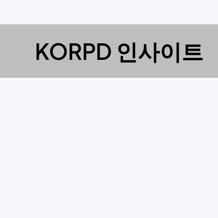
콘
KORPD 인사이트
텐
츠
로
건
너
뛰
기