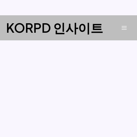
콘
KORPD 인사이트
텐
Mai
츠
로
Men
건
너
뛰
기