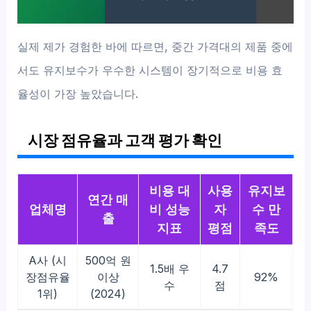
실제 제가 경험한 바에 따르면, 중간 가격대의 제품 중에
서도 유지보수가 우수한 시스템이 장기적으로 비용 효
율성이 가장 높았습니다.
시장 점유율과 고객 평가 확인
비용 대
사용
유지보
연간 매
업체명
비 성능
자
수 만
출
지표
평점
족도
A사 (시
500억 원
1.5배 우
4.7
장점유율
이상
92%
수
점
1위)
(2024)