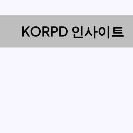
콘
KORPD 인사이트
텐
츠
로
건
너
뛰
기