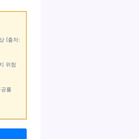
 (출처:
정지 위험
성공률