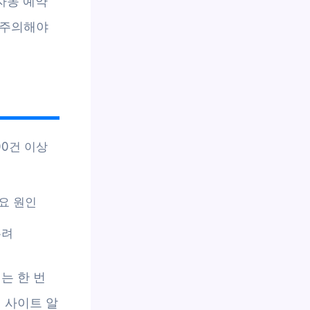
자동 예약
우 주의해야
00건 이상
요 원인
우려
는 한 번
 사이트 알