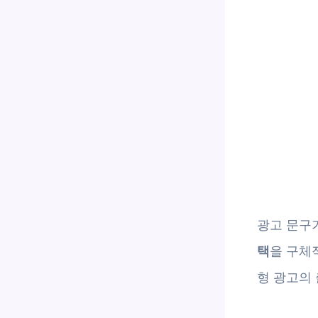
광고 문구
택
을 구체
형 광고의