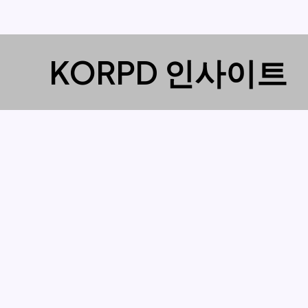
콘
KORPD 인사이트
텐
츠
로
건
너
뛰
기