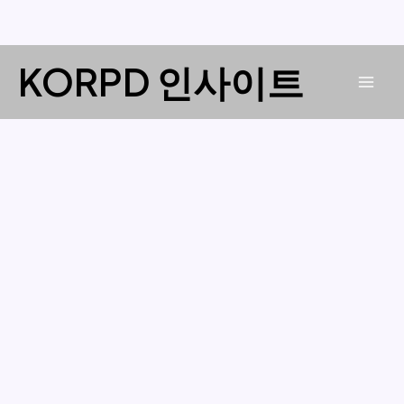
콘
KORPD 인사이트
텐
Mai
츠
로
Men
건
너
뛰
기