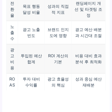
전
랜딩페이지 개
목표 행동
성과의 직접
환
선 및 타겟팅 조
달성 비율
적 지표
율
정
노
광고 노출
브랜드 인지
광고 예산 배분
출
빈도
도에 영향
과 시간대 조절
수
광
고
투입된 예산
ROI 계산의
비용 대비 효과
비
합계
기본
분석 후 최적화
용
RO
투자 대비
광고 효율성
성과 중심 예산
AS
수익률
의 핵심
재배분