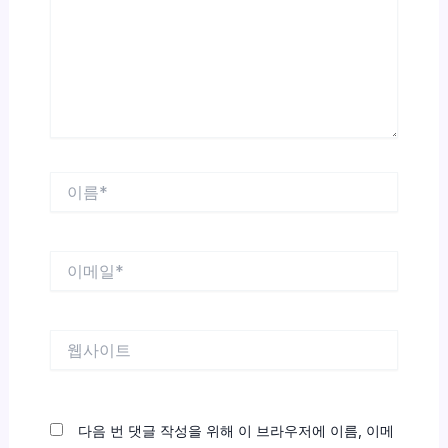
력
하
세
요...
이
름
*
이
메
일
*
웹
사
이
트
다음 번 댓글 작성을 위해 이 브라우저에 이름, 이메