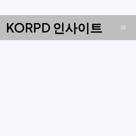
콘
KORPD 인사이트
텐
Mai
츠
로
Men
건
너
뛰
기