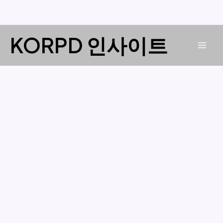
콘
KORPD 인사이트
텐
Mai
츠
로
Men
건
너
뛰
기