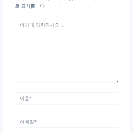
로 표시됩니다
여
기
에
입
력
하
세
요...
이
름
*
이
메
일