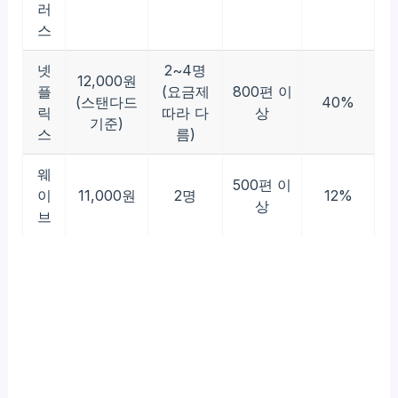
러
스
넷
2~4명
12,000원
플
(요금제
800편 이
(스탠다드
40%
릭
따라 다
상
기준)
스
름)
웨
500편 이
이
11,000원
2명
12%
상
브