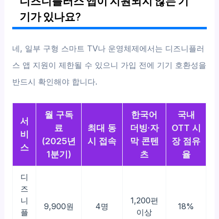
디즈니플러스 앱이 지원되지 않는 기
기가 있나요?
네, 일부 구형 스마트 TV나 운영체제에서는 디즈니플러
스 앱 지원이 제한될 수 있으니 가입 전에 기기 호환성을
반드시 확인해야 합니다.
월 구독
한국어
국내
서
료
최대 동
더빙·자
OTT 시
비
(2025년
시 접속
막 콘텐
장 점유
스
1분기)
츠
율
디
즈
니
1,200편
9,900원
4명
18%
플
이상