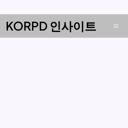
콘
KORPD 인사이트
텐
Mai
츠
로
Men
건
너
뛰
기