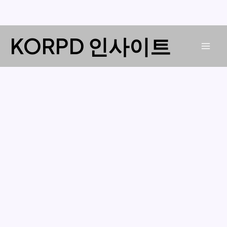
콘
KORPD 인사이트
텐
Mai
츠
로
Men
건
너
뛰
기