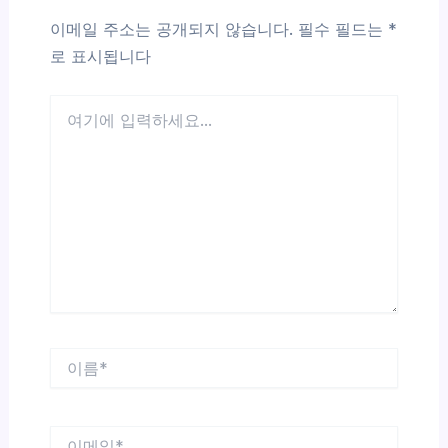
이메일 주소는 공개되지 않습니다.
필수 필드는
*
로 표시됩니다
여
기
에
입
력
하
세
요...
이
름
*
이