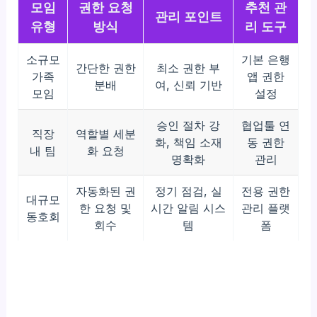
모임
권한 요청
추천 관
관리 포인트
유형
방식
리 도구
소규모
기본 은행
간단한 권한
최소 권한 부
가족
앱 권한
분배
여, 신뢰 기반
모임
설정
승인 절차 강
협업툴 연
직장
역할별 세분
화, 책임 소재
동 권한
내 팀
화 요청
명확화
관리
자동화된 권
정기 점검, 실
전용 권한
대규모
한 요청 및
시간 알림 시스
관리 플랫
동호회
회수
템
폼