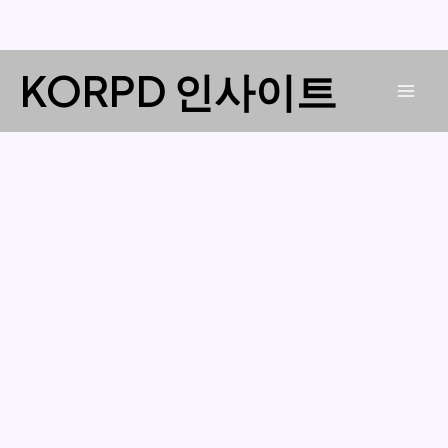
콘
KORPD 인사이트
텐
Mai
츠
로
Men
건
너
뛰
기