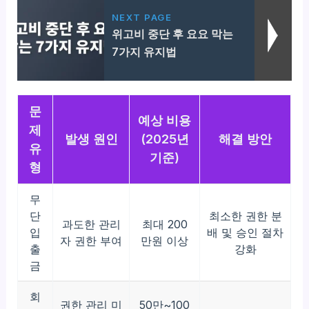
NEXT PAGE
위고비 중단 후 요요 막는
7가지 유지법
문
예상 비용
제
발생 원인
(2025년
해결 방안
유
기준)
형
무
단
최소한 권한 분
과도한 관리
최대 200
입
배 및 승인 절차
자 권한 부여
만원 이상
출
강화
금
회
권한 관리 미
50만~100