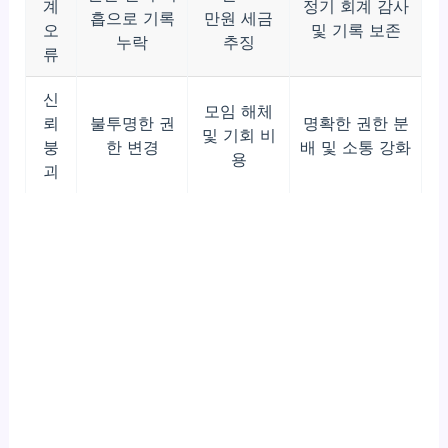
계
정기 회계 감사
흡으로 기록
만원 세금
오
및 기록 보존
누락
추징
류
신
모임 해체
뢰
불투명한 권
명확한 권한 분
및 기회 비
붕
한 변경
배 및 소통 강화
용
괴