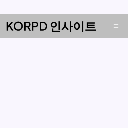
콘
KORPD 인사이트
텐
Mai
츠
로
Men
건
너
뛰
기