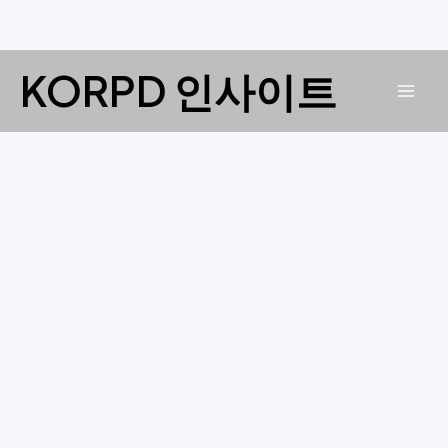
콘
KORPD 인사이트
텐
Mai
츠
로
Men
건
너
뛰
기