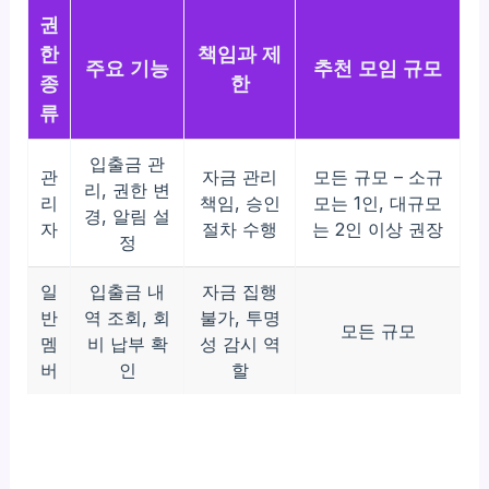
권
한
책임과 제
주요 기능
추천 모임 규모
종
한
류
입출금 관
관
자금 관리
모든 규모 – 소규
리, 권한 변
리
책임, 승인
모는 1인, 대규모
경, 알림 설
자
절차 수행
는 2인 이상 권장
정
일
입출금 내
자금 집행
반
역 조회, 회
불가, 투명
모든 규모
멤
비 납부 확
성 감시 역
버
인
할