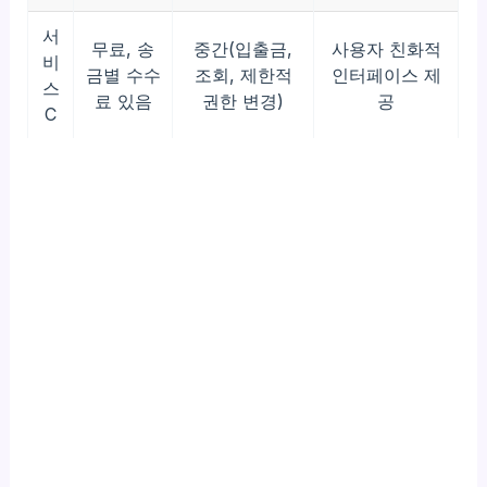
서
무료, 송
중간(입출금,
사용자 친화적
비
금별 수수
조회, 제한적
인터페이스 제
스
료 있음
권한 변경)
공
C