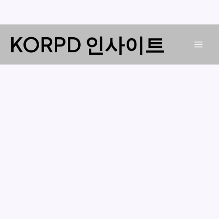
콘
KORPD 인사이트
텐
Mai
츠
로
Men
건
너
뛰
기