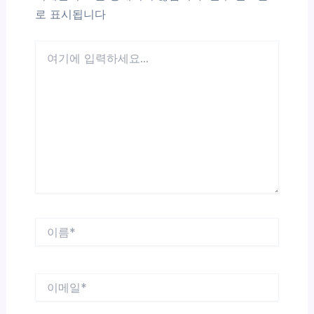
로 표시됩니다
여
기
에
입
력
하
세
요...
이
름
*
이
메
일