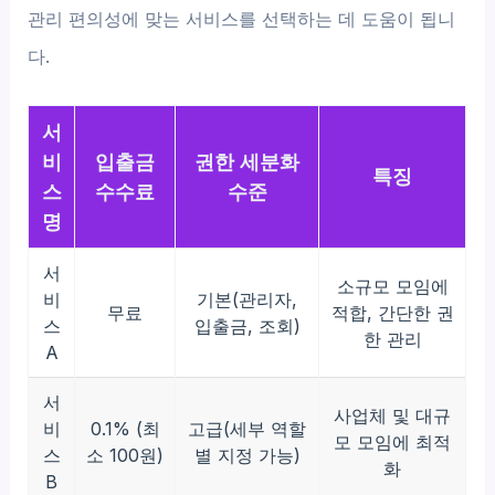
관리 편의성에 맞는 서비스를 선택하는 데 도움이 됩니
다.
서
비
입출금
권한 세분화
특징
스
수수료
수준
명
서
소규모 모임에
비
기본(관리자,
무료
적합, 간단한 권
스
입출금, 조회)
한 관리
A
서
사업체 및 대규
비
0.1% (최
고급(세부 역할
모 모임에 최적
스
소 100원)
별 지정 가능)
화
B