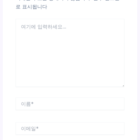
로 표시됩니다
여
기
에
입
력
하
세
요...
이
름
*
이
메
일