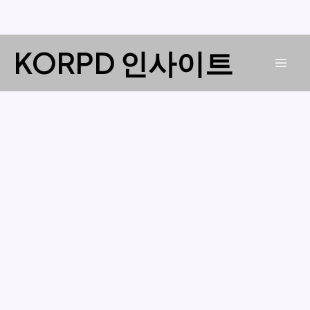
콘
KORPD 인사이트
텐
Mai
츠
로
Men
건
너
뛰
기