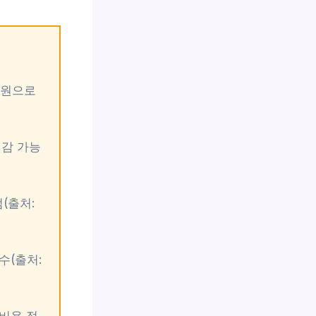
천 원으로
절감 가능
(출처:
수(출처:
 비용 절