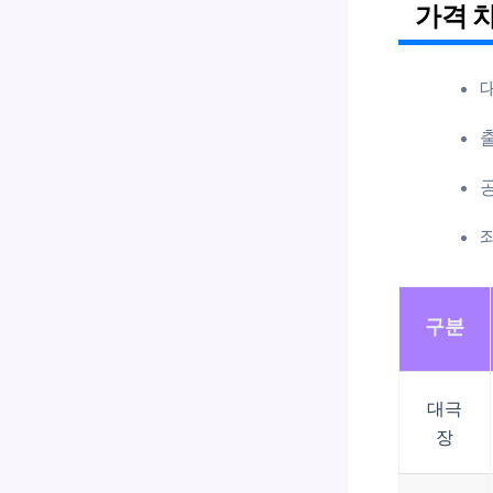
가격 
구분
대극
장