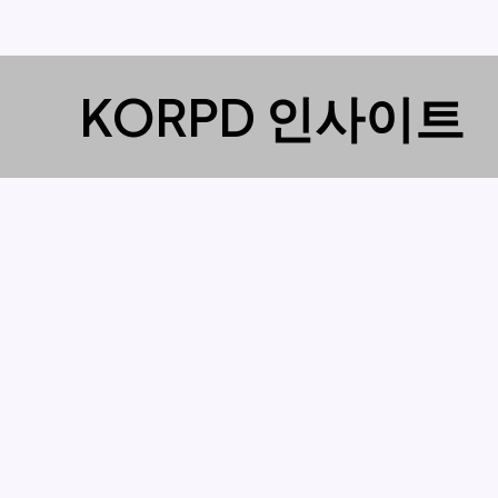
콘
KORPD 인사이트
텐
츠
로
건
너
뛰
기