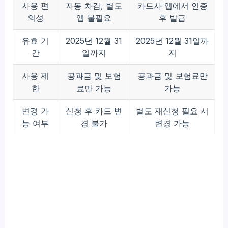
사용 편
자동 차감, 별도
카드사 앱에서 인증
의성
앱 불필요
후 발급
유효 기
2025년 12월 31
2025년 12월 31일까
간
일까지
지
사용 제
공과금 및 보험
공과금 및 보험료만
한
료만 가능
가능
변경 가
신청 후 카드 변
별도 재신청 필요 시
능 여부
경 불가
변경 가능