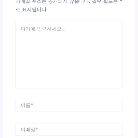
이메일 주소는 공개되지 않습니다.
필수 필드는
*
로 표시됩니다
여
기
에
입
력
하
세
요...
이
름
*
이
메