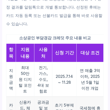
정 결과를 알림톡으로 개별 통보합니다. 선정된 후에는
카드 자동 등록 또는 선불카드 발급을 통해 바로 사용할
수 있습니다.
소상공인 부담경감 크레딧 주요 내용 비교
항
지원
사용
신청 기간
대상 조건
목
내용
처
최대
전기,
지
연 매출 3억
50만
가스,
원
2025.7.14
이하, 2025
원 디지
수도,
금
~ 11.28
년 5월 1일
털 포인
4대 보
액
이전 개업
트
험료
신용카
공과금
카
초기 5부제
드, 체
및 보
국세청에 휴