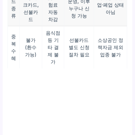
드
운영, 이후
크카드,
험료
업·폐업 상태
종
누구나 신
선불카
자동
아님
류
청 가능
드
차감
음식점
중
불가
등 기
선불카드
소상공인 정
복
(환수
타 결
별도 신청
책자금 제외
수
가능)
제 불
절차 필요
업종 불가
혜
가