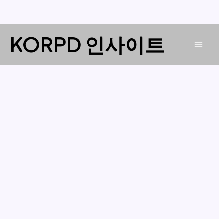
콘
KORPD 인사이트
텐
Mai
츠
로
Men
건
너
뛰
기