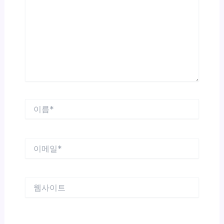
입
력
하
세
요...
이
름
*
이
메
일
*
웹
사
이
트