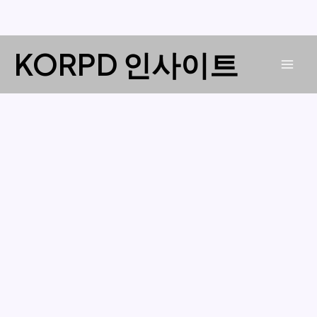
콘
KORPD 인사이트
텐
Mai
츠
로
Men
건
너
뛰
기