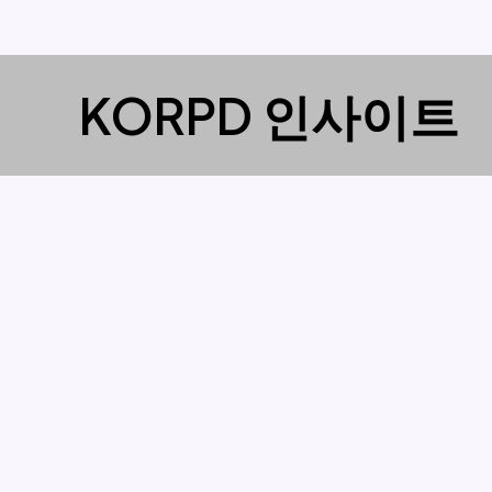
콘
KORPD 인사이트
텐
츠
로
건
너
뛰
기