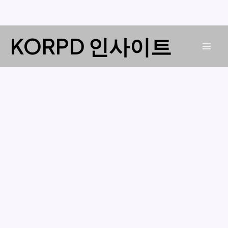
콘
KORPD 인사이트
텐
Mai
츠
로
Men
건
너
뛰
기