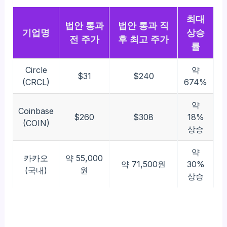
최대
법안 통과
법안 통과 직
기업명
상승
전 주가
후 최고 주가
률
Circle
약
$31
$240
(CRCL)
674%
약
Coinbase
$260
$308
18%
(COIN)
상승
약
카카오
약 55,000
약 71,500원
30%
(국내)
원
상승