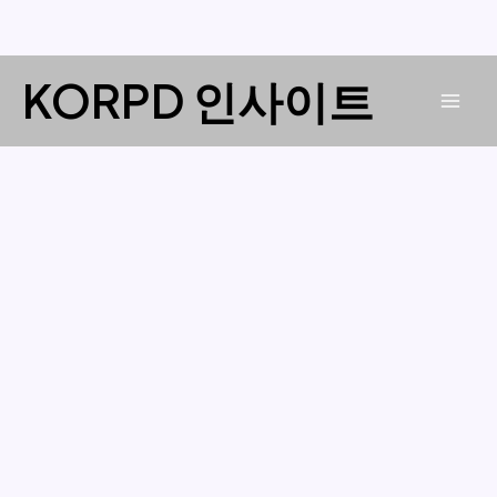
콘
KORPD 인사이트
텐
Mai
츠
로
Men
건
너
뛰
기