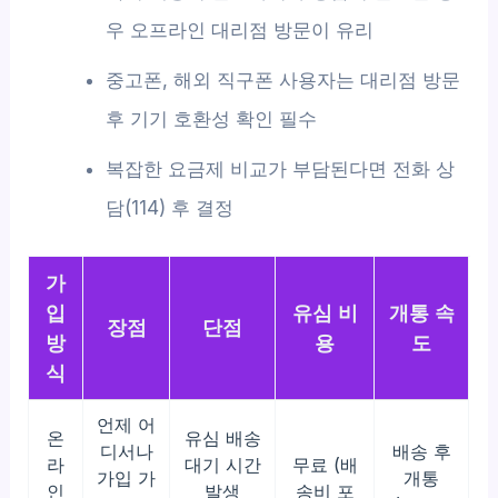
우 오프라인 대리점 방문이 유리
중고폰, 해외 직구폰 사용자는 대리점 방문
후 기기 호환성 확인 필수
복잡한 요금제 비교가 부담된다면 전화 상
담(114) 후 결정
가
입
유심 비
개통 속
장점
단점
방
용
도
식
언제 어
온
유심 배송
디서나
배송 후
라
대기 시간
무료 (배
가입 가
개통
인
발생
송비 포