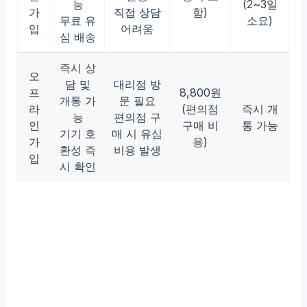
능
(2~3일
가
직접 상담
함)
무료 유
소요)
입
어려움
심 배송
즉시 상
오
담 및
대리점 방
프
8,800원
개통 가
문 필요
라
(편의점
즉시 개
능
편의점 구
인
구매 비
통 가능
기기 호
매 시 유심
가
용)
환성 즉
비용 발생
입
시 확인