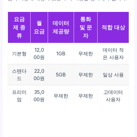
요금
통화
월
데이터
제 종
및 문
적합 대상
요금
제공량
류
자
12,0
데이터 적
기본형
1GB
무제한
00원
은 사용자
스탠다
22,0
5GB
무제한
일상 사용
드
00원
프리미
35,0
고데이터
무제한
무제한
엄
00원
사용자