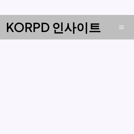
콘
KORPD 인사이트
텐
Mai
츠
로
Men
건
너
뛰
기