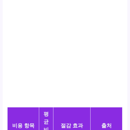
평
균
비용 항목
절감 효과
출처
비