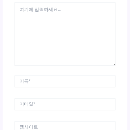
여
기
에
입
력
하
세
요...
이
름
*
이
메
일
*
웹
사