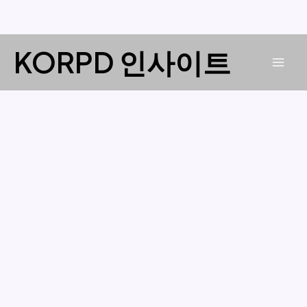
콘
KORPD 인사이트
텐
Mai
츠
로
Men
건
너
뛰
기