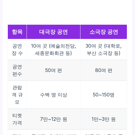
항목
대극장 공연
소극장 공연
공연
10여 곳 (예술의전당,
30여 곳 (대학로,
장 수
세종문화회관 등)
부산 소극장 등)
공연
50여 편
80여 편
편수
관람
객 규
수백 명 이상
50~150명
모
티켓
7만~12만 원
1만~3만 원
가격