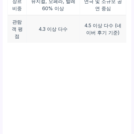
장르
뮤지컬, 오페라, 발레
연극 및 소규모 공
비중
60% 이상
연 중심
관람
4.5 이상 다수 (네
객 평
4.3 이상 다수
이버 후기 기준)
점