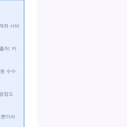
 계좌 서비
출처: 카
0원 수수
 평점도
2곳뿐이라