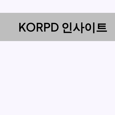
콘
KORPD 인사이트
텐
츠
로
건
너
뛰
기