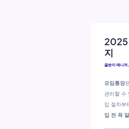
202
지
글쓴이
매니저
모임통장
은
관리할 수 
입 절차부
입 전 꼭 