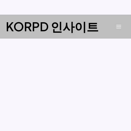
콘
KORPD 인사이트
텐
Mai
츠
로
Men
건
너
뛰
기