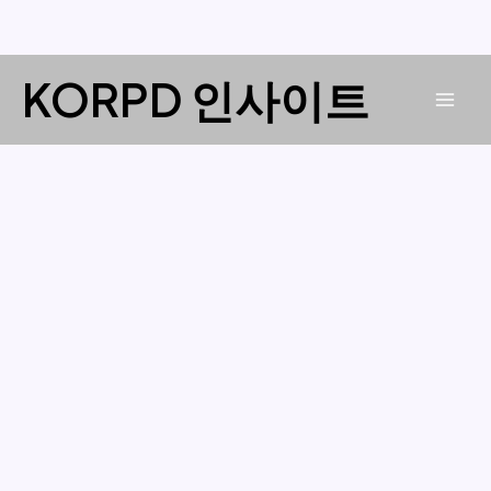
콘
KORPD 인사이트
텐
Mai
츠
로
Men
건
너
뛰
기