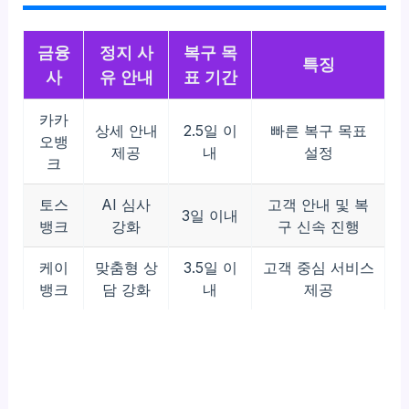
금융
정지 사
복구 목
특징
사
유 안내
표 기간
카카
상세 안내
2.5일 이
빠른 복구 목표
오뱅
제공
내
설정
크
토스
AI 심사
고객 안내 및 복
3일 이내
뱅크
강화
구 신속 진행
케이
맞춤형 상
3.5일 이
고객 중심 서비스
뱅크
담 강화
내
제공