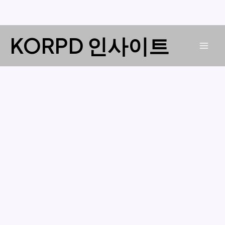
콘
KORPD 인사이트
텐
Mai
츠
로
Men
건
너
뛰
기