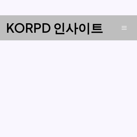
콘
KORPD 인사이트
텐
Mai
츠
로
Men
건
너
뛰
기