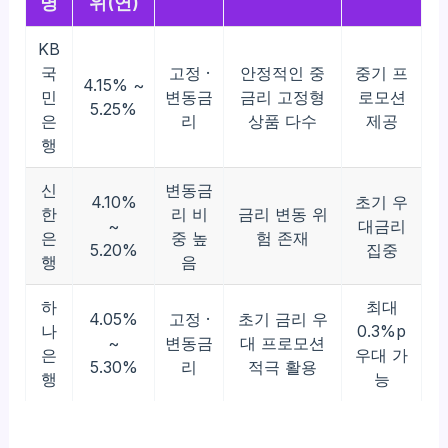
명
위(연)
KB
국
고정 ·
안정적인 중
중기 프
4.15% ~
민
변동금
금리 고정형
로모션
5.25%
은
리
상품 다수
제공
행
신
변동금
4.10%
초기 우
한
리 비
금리 변동 위
~
대금리
은
중 높
험 존재
5.20%
집중
행
음
하
최대
4.05%
고정 ·
초기 금리 우
나
0.3%p
~
변동금
대 프로모션
은
우대 가
5.30%
리
적극 활용
행
능