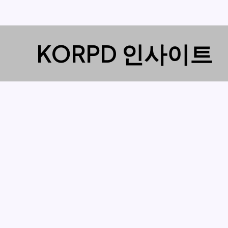
콘
KORPD 인사이트
텐
츠
로
건
너
뛰
기