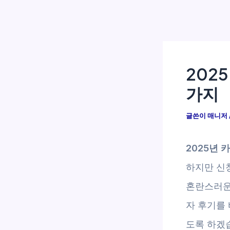
202
가지
글쓴이
매니저
2025년 
하지만 신청
혼란스러운 
자 후기를
도록 하겠