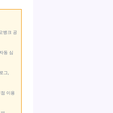
카오뱅크 공
 자동 심
로그,
맹점 이용
존재