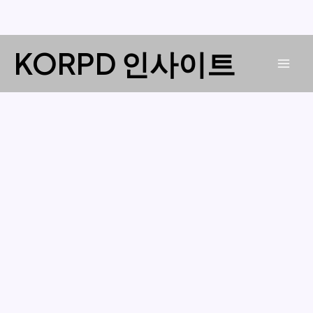
콘
KORPD 인사이트
텐
Mai
츠
로
Men
건
너
뛰
기