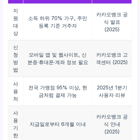
지
카카오뱅크 공
원
소득 하위 70% 가구, 주민
식 발표
대
등록 기준 거주자
(2025)
상
신
청
모바일 앱 및 웹사이트, 신
카카오뱅크 고
방
분증·휴대폰·계좌 정보 필요
객센터 (2025)
법
사
전국 가맹점 95% 이상, 현
2025년 1분기
용
금처럼 결제 가능
사용자 리뷰
처
사
카카오뱅크 공
용
지급일로부터 6개월 이내
식 안내
기
(2025)
한