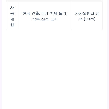
사
용
현금 인출/계좌 이체 불가,
카카오뱅크 정
제
중복 신청 금지
책 (2025)
한