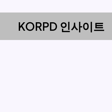
콘
KORPD 인사이트
텐
츠
로
건
너
뛰
기