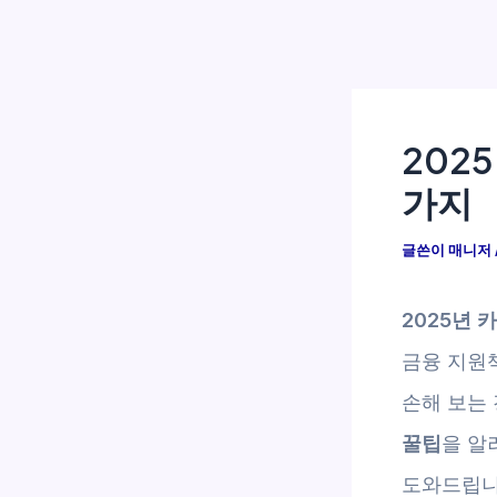
202
가지
글쓴이
매니저
2025년
금융 지원
손해 보는
꿀팁
을 알
도와드립니