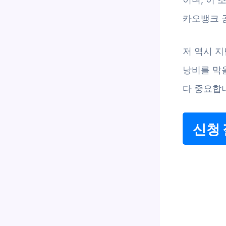
카오뱅크 공
저 역시 
낭비를 막
다 중요합
신청