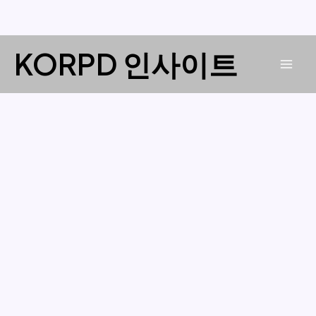
콘
KORPD 인사이트
텐
Mai
츠
로
Men
건
너
뛰
기