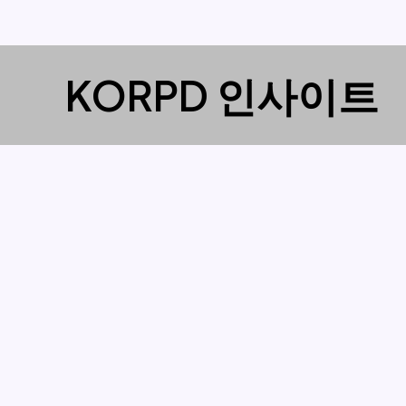
콘
KORPD 인사이트
텐
츠
로
건
너
뛰
기