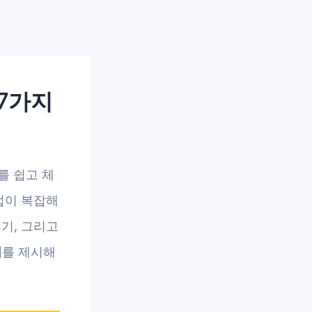
 7가지
를 쉽고 체
법이 복잡해
기, 그리고
지
를 제시해