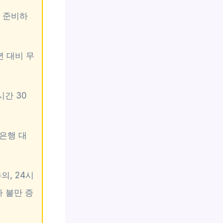
만 준비하
년 대비 무
시간 30
 은행 대
의, 24시
자 불만 증