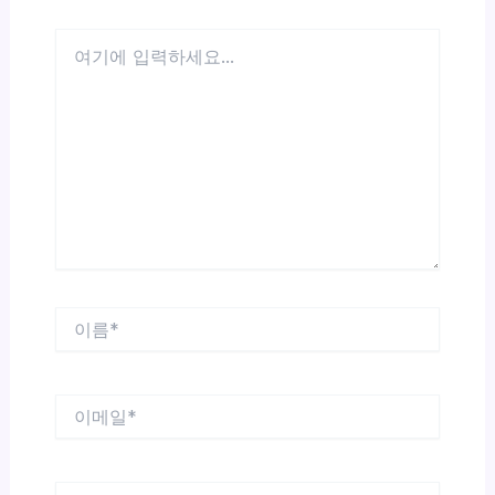
여
기
에
입
력
하
세
요...
이
름
*
이
메
일
*
웹