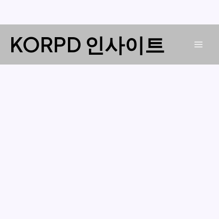
콘
KORPD 인사이트
텐
Mai
츠
로
Men
건
너
뛰
기