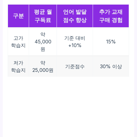
평균 월
언어 발달
추가 교재
구분
구독료
점수 향상
구매 경험
약
고가
기준 대비
45,000
15%
학습지
+10%
원
저가
약
기준점수
30% 이상
학습지
25,000원