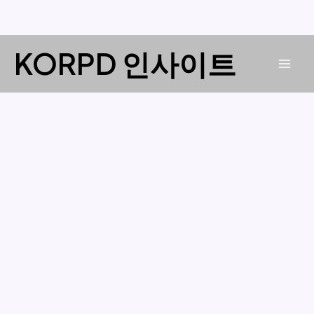
콘
KORPD 인사이트
텐
Mai
츠
로
Men
건
너
뛰
기