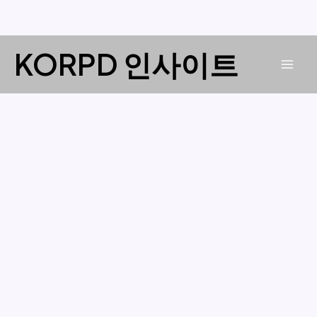
콘
KORPD 인사이트
텐
Mai
츠
로
Men
건
너
뛰
기