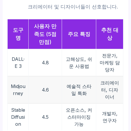
크리에이터 및 디자이너들이 선호합니다.
사용자 만
도구
추천 대
족도 (5점
주요 특징
명
상
만점)
전문가,
DALL·
고해상도, 쉬
4.8
마케팅 담
E 3
운 사용법
당자
크리에이
Midjou
예술적 스타
4.6
터, 디자
rney
일 특화
이너
Stable
오픈소스, 커
개발자,
Diffusi
4.5
스터마이징
연구자
on
가능