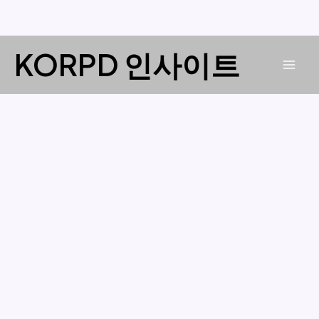
콘
KORPD 인사이트
텐
Mai
츠
로
Men
건
너
뛰
기