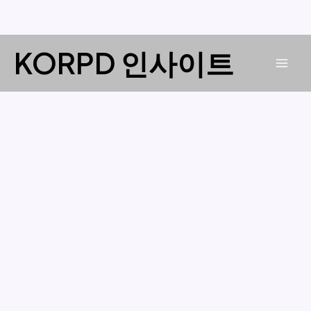
콘
KORPD 인사이트
텐
Mai
츠
로
Men
건
너
뛰
기