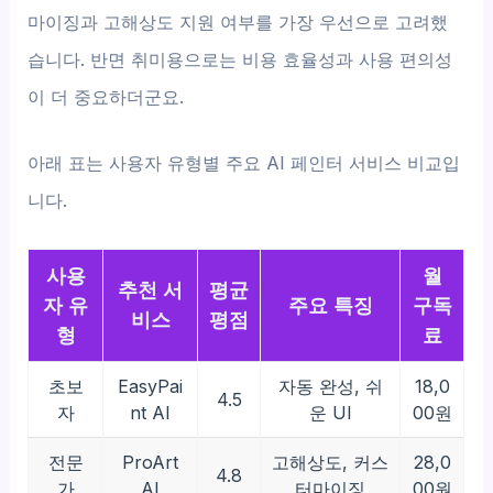
마이징과 고해상도 지원 여부를 가장 우선으로 고려했
습니다. 반면 취미용으로는 비용 효율성과 사용 편의성
이 더 중요하더군요.
아래 표는 사용자 유형별 주요 AI 페인터 서비스 비교입
니다.
사용
월
추천 서
평균
자 유
주요 특징
구독
비스
평점
형
료
초보
EasyPai
자동 완성, 쉬
18,0
4.5
자
nt AI
운 UI
00원
전문
ProArt
고해상도, 커스
28,0
4.8
가
AI
터마이징
00원