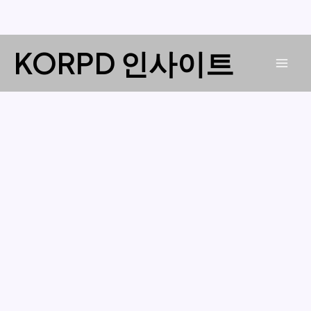
콘
KORPD 인사이트
텐
Mai
츠
로
Men
건
너
뛰
기