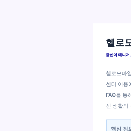
헬로모
글쓴이
매니저
헬로모바일
센터 이용
FAQ
를 통
신 생활의
핵심 정