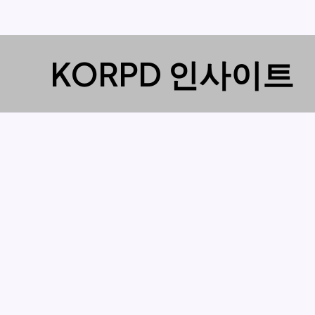
콘
KORPD 인사이트
텐
츠
로
건
너
뛰
기