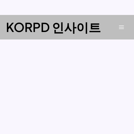
콘
KORPD 인사이트
텐
Mai
츠
로
Men
건
너
뛰
기