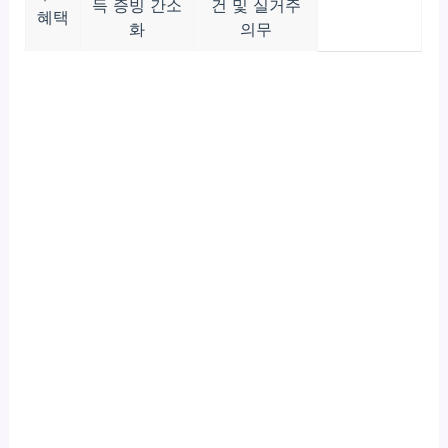
득 증빙 간소
건 및 실거주
혜택
화
의무