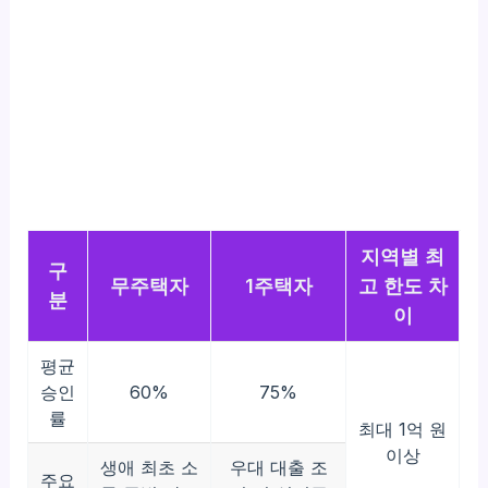
지역별 최
구
무주택자
1주택자
고 한도 차
분
이
평균
승인
60%
75%
률
최대 1억 원
이상
생애 최초 소
우대 대출 조
주요